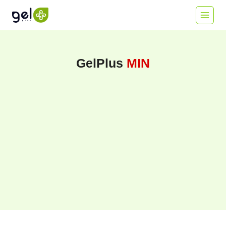
Skip
to
content
GelPlus
MIN