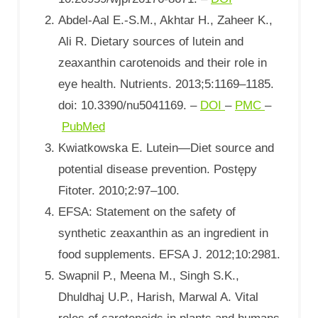
Abdel-Aal E.-S.M., Akhtar H., Zaheer K.,
Ali R. Dietary sources of lutein and
zeaxanthin carotenoids and their role in
eye health. Nutrients. 2013;5:1169–1185.
doi: 10.3390/nu5041169. –
DOI
–
PMC
–
PubMed
Kwiatkowska E. Lutein—Diet source and
potential disease prevention. Postępy
Fitoter. 2010;2:97–100.
EFSA: Statement on the safety of
synthetic zeaxanthin as an ingredient in
food supplements. EFSA J. 2012;10:2981.
Swapnil P., Meena M., Singh S.K.,
Dhuldhaj U.P., Harish, Marwal A. Vital