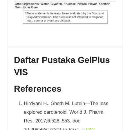
Daftar Pustaka GelPlus
VIS
References
Hirdyani H., Sheth M. Lutein—The less
explored carotenoid. World J. Pharm.
Res. 2017;6:528–553. doi:
10.20959/wjpr20176-8671. –
DOI