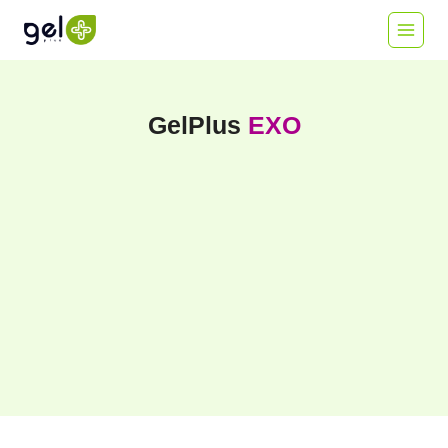
Skip
to
content
GelPlus
EXO