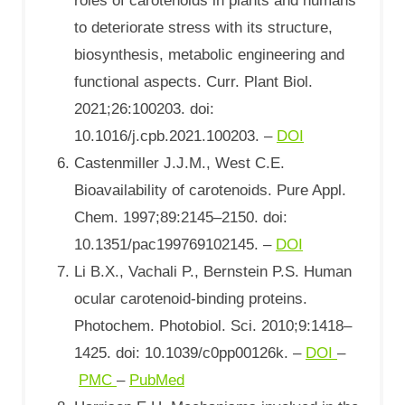
roles of carotenoids in plants and humans
to deteriorate stress with its structure,
biosynthesis, metabolic engineering and
functional aspects. Curr. Plant Biol.
2021;26:100203. doi:
10.1016/j.cpb.2021.100203. –
DOI
Castenmiller J.J.M., West C.E.
Bioavailability of carotenoids. Pure Appl.
Chem. 1997;89:2145–2150. doi:
10.1351/pac199769102145. –
DOI
Li B.X., Vachali P., Bernstein P.S. Human
ocular carotenoid-binding proteins.
Photochem. Photobiol. Sci. 2010;9:1418–
1425. doi: 10.1039/c0pp00126k. –
DOI
–
PMC
–
PubMed