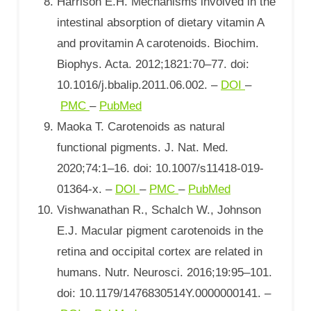
Harrison E.H. Mechanisms involved in the
intestinal absorption of dietary vitamin A
and provitamin A carotenoids. Biochim.
Biophys. Acta. 2012;1821:70–77. doi:
10.1016/j.bbalip.2011.06.002. –
DOI
–
PMC
–
PubMed
Maoka T. Carotenoids as natural
functional pigments. J. Nat. Med.
2020;74:1–16. doi: 10.1007/s11418-019-
01364-x. –
DOI
–
PMC
–
PubMed
Vishwanathan R., Schalch W., Johnson
E.J. Macular pigment carotenoids in the
retina and occipital cortex are related in
humans. Nutr. Neurosci. 2016;19:95–101.
doi: 10.1179/1476830514Y.0000000141. –